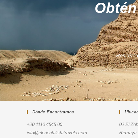
Obtén 
Reserva c
Dónde Encontrarnos
Ubica
+20 1110 4545 00
02 El Zo
info@elorientalistatravels.com
Remaya S