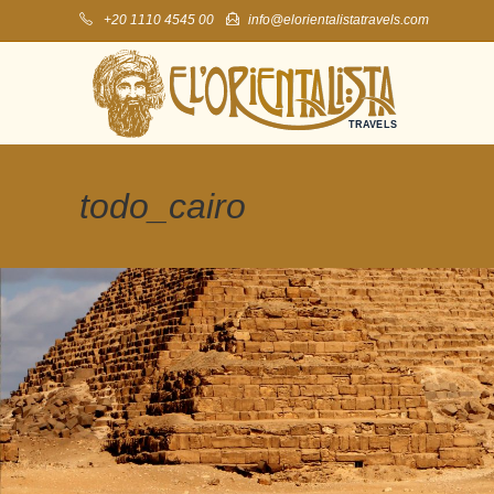
+20 1110 4545 00
info@elorientalistatravels.com
todo_cairo