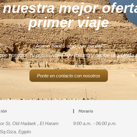
nuestra mejor ofert
primer viaje
¿Acaso tienes algo que perder?
on nosotros tu primer viaje hoy mismo y recibe una oferta 
Ponte en contacto con nosotros
ción
Horario
hor St, Old Hadaek , El Haram
9:00 a.m. - 06:00 p.m.
q.Giza, Egipto