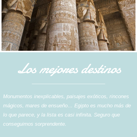
Los mejores destinos
Monumentos inexplicables, paisajes exóticos, rincones
mágicos, mares de ensueño… Egipto es mucho más de
lo que parece, y la lista es
casi
infinita. Seguro que
conseguimos sorprendente.