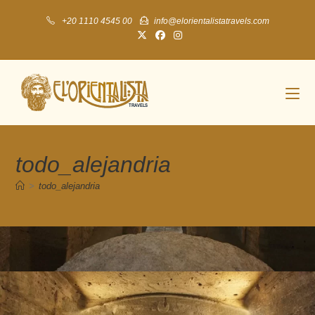
+20 1110 4545 00
info@elorientalistatravels.com
todo_alejandria
>
todo_alejandria